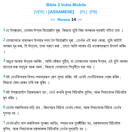
Bible 2 India Mobile
[VER]
:
[ASSAMESE]
[PL]
[PB]
<<
Hosea
14
>>
1
হে ইস্ৰায়েল, তোমাৰ ঈশ্বৰ যিহোৱালৈ ঘূৰা, কিয়নো তুমি নিজ অপৰাধৰ দ্বাৰাই পতিত হলা ।
2
তোমালোকে বাক্যৰূপ উপহাৰ লগত লৈ যিহোৱালৈ ঘূৰা ; তেওঁক এই কথা কোৱা, তুমি আটাই
অপৰাধ দূৰ কৰা, যি উত্তম, তাক গ্ৰহণ কৰা ; তাতে আমি আমাৰ ওঁঠ ভতৰাস্বৰূপে উৎসৰ্গ কৰিম
।
3
অচূৰে আমাক উদ্ধাৰ নকৰিব ; আমি ঘোঁৰাত নুঠিম, বা তোমালোক আমাৰ ঈশ্বৰ, এই বুলি আমাৰ
হাতেৰে কৰা বস্তুক আৰু নকম ; কিয়নো তোমাতহে পিতৃহীনে দয়া পায় ।
4
মই তেওঁবিলাকৰ বিপথ-গমনস্বৰূপ ৰোগ সুস্থ কৰিম, মই এনেই তেওঁবিলাকক প্ৰেম কৰিম ;
কিয়নো মোৰ ক্ৰোধ তৰি পৰা ঘূৰিল ।
5
মই ইস্ৰায়েললৈ নিয়ৰস্বৰূপ হম ; তেওঁ কনাৰি ফুলৰ নিচিনাকৈ ফুলিব, আৰু লিবানোনৰ নিচিনাকৈ
মূল ধৰিব ।
6
তেওঁৰ গজালিবোৰ বাঢ়ি যাব ; জিতগছৰ নিচিনা তেওঁৰ শোভা, আৰু লিবানোনৰ নিচিনা তেওঁৰ
সুগন্ধ হব ।
7
তেওঁৰ ছাঁত বাস কৰাবিলাক পুনৰায় আহিব, শস্যৰ দৰে পুনৰ্জীৱিত হব, দ্ৰাক্ষালতাৰ নিচিনাকৈ
ফুলিব, আৰু লিবানোনৰ দ্ৰাক্ষাৰসৰ নিচিনাকৈ তেওঁৰ সুখ্যাতি হব ।