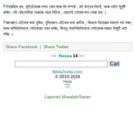
8
ইফ্ৰয়িমে কব, মূৰ্ত্তিবোৰৰ লগত মোৰ আৰু কি সম্পৰ্ক ; মই উত্তৰ দিলোঁ, আৰু তালৈ সুদৃষ্টি
কৰিম ; মই কেঁচাপতীয়া দেৱদাৰু গছৰ নিচিনা ; মোতেই তোমাৰ ফল পোৱা যায় ।
9
জ্ঞানৱানে এইবোৰ কথা বুজিব, বুদ্ধিমানে এইবোৰ কথা জানিব ; কিয়নো যিহোৱাৰ সকলো পথ সৰল,
আৰু ধাৰ্ম্মিকবিলাকে সেইবোৰত গমন কৰিব, কিন্তু অধাৰ্ম্মিকবিলাকে সেইবোৰৰ মাজত উজুটি খাই
পৰিব ।
Share Facebook
|
Share Twitter
<<
Hosea
14
>>
Bible2india.com
© 2010-2026
Help
Laporan Masalah/Saran