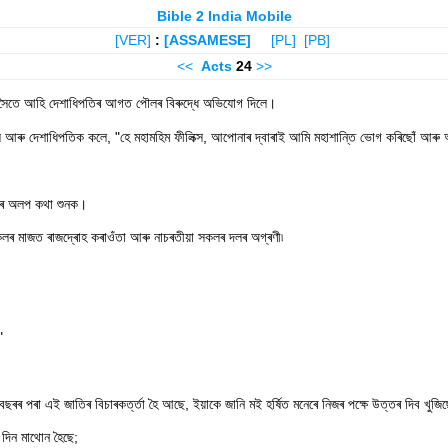
Bible 2 India Mobile
[VER]
:
[ASSAMESE]
[PL]
[PB]
<<
Acts
24
>>
লে সৈতে আহি দেশাধিপতিৰ আগত পৌলৰ বিৰুদ্ধে অভিযোগ দিলে।
আৰু দেশাধিপতিক কলে, "হে মহামহিম ফীলিক্স, আপোনাৰ দ্বাৰাই আমি মহাশান্তি ভোগ কৰিছোঁ আৰু 
াৰ অলপ কথা শুনক।
কলৰ মাজত ৰাজদ্ৰোহ কৰাওঁতা আৰু নাচৰতীয়া সকলৰ দলৰ অগ্ৰণী৷
"
পৰা এই জাতিৰ বিচাৰকৰ্ত্তা হৈ আছে, ইয়াকে জানি মই হৰ্ষিত মনেৰে নিজৰ পক্ষে উত্তৰ দিব খুজিছো
 দিন মাথোন হৈছে;