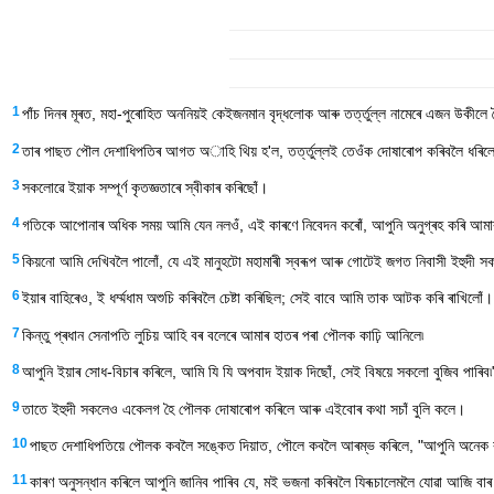
1
পাঁচ দিনৰ মূৰত, মহা-পুৰোহিত অননিয়ই কেইজনমান বৃদ্ধলোক আৰু তৰ্ত্তুল্ল নামেৰে এজন উকী
2
তাৰ পাছত পৌল দেশাধিপতিৰ আগত অাহি থিয় হ'ল, তৰ্ত্তুল্লই তেওঁক দোষাৰোপ কৰিবলৈ ধৰিলে 
3
সকলোৱে ইয়াক সম্পূৰ্ণ কৃতজ্ঞতাৰে স্বীকাৰ কৰিছোঁ।
4
গতিকে আপোনাৰ অধিক সময় আমি যেন নলওঁ, এই কাৰণে নিবেদন কৰোঁ, আপুনি অনুগ্ৰহ কৰি আম
5
কিয়নো আমি দেখিবলৈ পালোঁ, যে এই মানুহটো মহামাৰী স্বৰূপ আৰু গোটেই জগত নিবাসী ইহুদী স
6
ইয়াৰ বাহিৰেও, ই ধৰ্ম্মধাম অশুচি কৰিবলৈ চেষ্টা কৰিছিল; সেই বাবে আমি তাক আটক কৰি ৰাখিলোঁ।
7
কিন্তু প্ৰধান সেনাপতি লুচিয় আহি বৰ বলেৰে আমাৰ হাতৰ পৰা পৌলক কাঢ়ি আনিলে৷
8
আপুনি ইয়াৰ সোধ-বিচাৰ কৰিলে, আমি যি যি অপবাদ ইয়াক দিছোঁ, সেই বিষয়ে সকলো বুজিব পাৰিব৷
9
তাতে ইহুদী সকলেও একেলগ হৈ পৌলক দোষাৰোপ কৰিলে আৰু এইবোৰ কথা সচাঁ বুলি কলে।
10
পাছত দেশাধিপতিয়ে পৌলক কবলৈ সঙ্কেত দিয়াত, পৌলে কবলৈ আৰম্ভ কৰিলে, "আপুনি অনেক বছৰৰ 
11
কাৰণ অনুসন্ধান কৰিলে আপুনি জানিব পাৰিব যে, মই ভজনা কৰিবলৈ যিৰূচালেমলৈ যোৱা আজি বাৰ