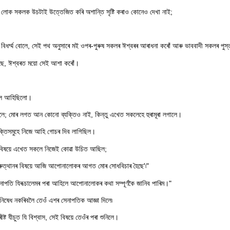
া লোক সকলক উচটাই উত্তেজিত কৰি অশান্তি সৃষ্টি কৰাও কোনেও দেখা নাই;
ধৰ্ম্ম বোলে, সেই পথ অনুসাৰে মই ওপৰ-পুৰুষ সকলৰ ঈশ্বৰৰ আৰাধনা কৰোঁ আৰু ভাববাদী সকলৰ পুস্
 আছে, ঈশ্বৰত ময়ো সেই আশা কৰোঁ।
িবলৈ আহিছিলো।
পালে; মোৰ লগত আন কোনো ব্যক্তিও নাই, কিন্তু এখেত সকলেহে হুৰামূৰা লগালে।
তিসমুহে নিজে আহি গোচৰ দিব লাগিছিল।
ই বিষয়ে এখেত সকলে নিজেই কোৱা উচিত আছিল;
নৰুত্থানৰ বিষয়ে আজি আপোনালোকৰ আগত মোৰ সোধবিচাৰ হৈছে'৷"
েনাপতি যিৰূচালেমৰ পৰা আহিলে আপোনালোকৰ কথা সম্পূর্ণকৈ জানিব পাৰিম।"
 নিষেধ নকৰিবলৈ তেওঁ এশৰ সেনাপতিক আজ্ঞা দিলে৷
ীষ্ট যীচুত যি বিশ্বাস, সেই বিষয়ে তেওঁৰ পৰা শুনিলে।