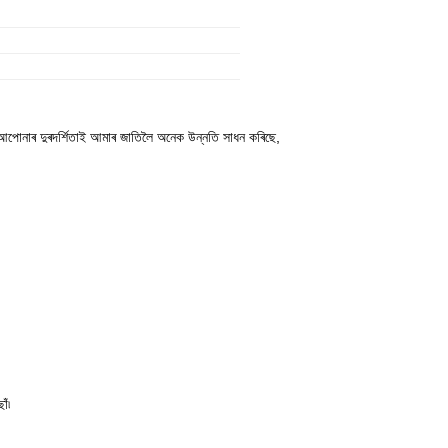
আপোনাৰ দুৰদর্শিতাই আমাৰ জাতিলৈ অনেক উন্নতি সাধন কৰিছে,
ঁ৷