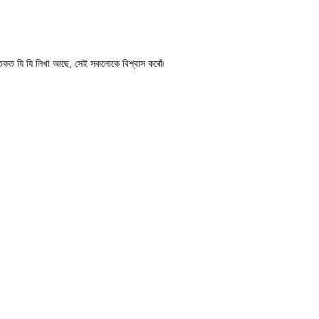
তকত যি যি লিখা আছে, সেই সকলোকে বিশ্বাস কৰোঁ৷