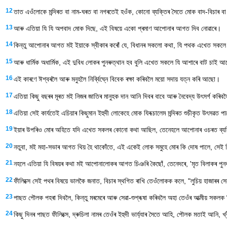
12
তাত এওঁলোকে মন্দিৰত বা নাম-ঘৰত বা নগৰতেই হওঁক, কোনো ব্যক্তিৰ সৈতে মোক বাদ-বিচাৰ ব
13
আৰু এতিয়া যি যি অপবাদ মোক দিছে, এই বিষয়ে একো প্ৰমাণ আপোনাৰ আগত দিব নোৱাৰে।
14
কিন্তু আপোনাৰ আগত মই ইয়াকে স্বীকাৰ কৰোঁ যে, বিধানৰ সকলো কথা, যি পথক এখেত সকলে বি
15
আৰু ধার্মিক অধার্মিক, এই দুবিধ লোকৰ পুনৰুত্থান হব বুলি এখেত সকলে যি আশাৰে বাট চাই
16
এই কাৰণে ঈশ্বৰলৈ আৰু মনুহলৈ নির্ব্বিঘ্নে বিবেক ৰক্ষা কৰিবলৈ ময়ো সদায় যত্ন কৰি আছো।
17
এতিয়া কিছু বছৰৰ মূৰত মই নিজৰ জাতিৰ মানুহক দান আনি দিবৰ বাবে আৰু নৈবেদ্য উৎসর্গ কৰ
18
এতিয়া সেই কার্যতেই এচিয়াৰ কিছুমান ইহুদী লোকেহে মোক যিৰূচালেম মন্দিৰত শুচীকৃত উৎসৱত 
19
ইয়াৰ উপৰিও মোৰ অহিতে যদি এখেত সকলৰ কোনো কথা আছিল, তেনেহলে আপোনাৰ ওচৰত ব্যক্
20
নতুবা, মই মহা-সভাৰ আগত থিয় হৈ থাকোঁতে, এই একেই লোক সমুহে মোৰ কি দোষ পালে, সে
21
নহলে এতিয়া যি বিষয়ৰ কথা মই আপোনালোকৰ আগত চিঞৰি কৈছোঁ, তেনেদৰে, 'মৃত বিলাকৰ পু
22
ফীলিক্সে সেই পথৰ বিষয়ে ভালকৈ জনাত, বিচাৰ স্থগিত ৰাখি তেওঁলোকক কলে, "লুচিয় হাজাৰৰ স
23
পাছত পৌলক পহৰা দিবলৈ, কিন্তু মৰমেৰে আৰু সেৱা-শুশ্ৰূষা কৰিবলৈ অহা তেওঁৰ আত্মীয় সকলক
24
কিছু দিনৰ পাছত ফীলিক্সে, দ্ৰুচিলা নামৰ তেওঁৰ ইহুদী ভার্য্যাৰ সৈতে আহি, পৌলক মতাই আনি, খ্ৰ