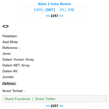
Bible 2 India Mobile
[VER]
:
[NET]
[PL]
[PB]
<<
2257
>>
<
>
Pelafalan:
Asal Mula:
Referensi: -
Jenis:
Dalam Yunani: Array
Dalam NET: Array
Dalam AV:
Jumlah:
Definisi:
Ibrani Terkait: -
Share Facebook
|
Share Twitter
<<
2257
>>